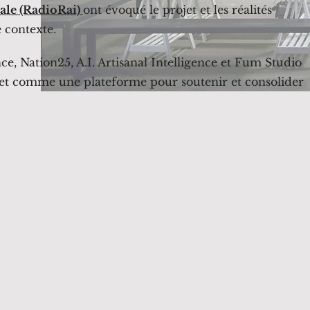
iale (RadioRai)
ont évoqué le projet et les réalités
e contexte.
ce, Nation25, A.I. Artisanal Intelligence et Fum Studio
ojet comme une plateforme pour soutenir et consolider