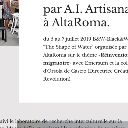
par A.I. Artisan
à AltaRoma.
du 5 au 7 juillet 2019 B&W-Black&Whi
"The Shape of Water" organisée pa
AltaRoma sur le thème «
Réinvention
migratoire
» avec Emersum et la co
d'Orsola de Castro (Directrice Créat
Revolution).
vi le laboratoire de recherche interculturelle sur la