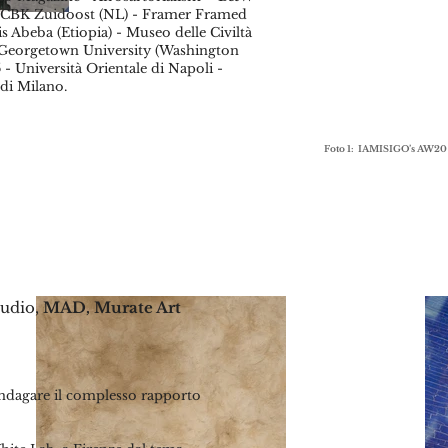
 CBK Zuidoost (NL) - Framer Framed
is Abeba (Etiopia) - Museo delle Civiltà
 Georgetown University (Washington
 Università Orientale di Napoli -
 di Milano.
Foto 1: IAMISIGO’s AW20 c
tudio,
MAD
, Murate Art
indagare il complesso rapporto