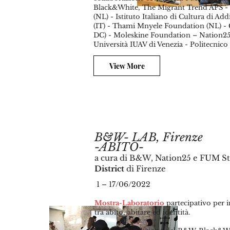
Black&White, The Migrant Trend APS -
(NL) - Istituto Italiano di Cultura di Add
(IT) - Thami Mnyele Foundation (NL) -
DC) - Moleskine Foundation – Nation25 -
Università IUAV di Venezia - Politecnico
View More
B&W-
LAB, Firenze
-ABITO-
a cura di B&W, Nation25 e FUM S
District
di Firenze
1 – 17/06/2022
Mostra-Laboratorio
partecipativo per 
tra abito, abitare ed identità.