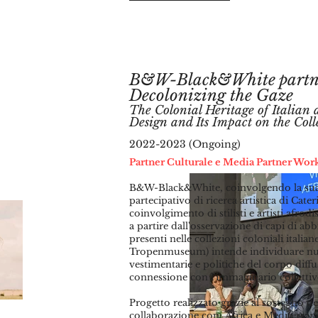
B&W-Black&White partner
Decolonizing the Gaze
The Colonial Heritage of Italia
n 
Design and Its Impact on the Coll
2022-20
23 (Ongoing)
Partner Culturale e Media Partner Wo
B&W-Black&White, coinvolgendo la sua
partecipativo di ricerca artistica di Cater
coinvolgimento di stilisti e artisti afrod
a partire dall'osservazione di capi di ab
pre
senti nelle collezioni coloniali itali
Tropenmuseum) intende individuare nuovi
vestimentarie e politiche del corpo diffu
connessione con l'immaginario collettiv
Progetto realizzato grazie al sostegno del
collaborazione con:
Africa e Mediterra