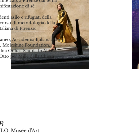
te Lab. a Firenze dal tema
ifestazione di sé.
nti asilo e rifugiati della
l corso di metodologia della
aliana di Firenze.
raneo, Accademia Italiana, Coop
te, Moleskine Foundation,
lda Onlus, Scuola In Altre
Otto per Mille della Chiesa
AB
LO, Musée d'Art