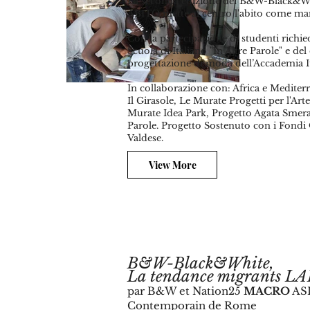
La seconda edizione del B&W-Black&Whi
ABITO mette al centro l'abito come man
Con la partecipazione di studenti richiede
Scuola di Italiano "In Altre Parole" e de
progettazione di moda dell’Accademia It
In collaborazione con: Africa e Mediter
Il Girasole, Le Murate Progetti per l'Ar
Murate Idea Park, Progetto Agata Smera
Parole. Progetto Sostenuto con i Fondi 
Valdese.
View More
B&W-Black&White,
La tendance migrants L
par B&W et Nation25
MACRO
ASI
Contemporain de Rome