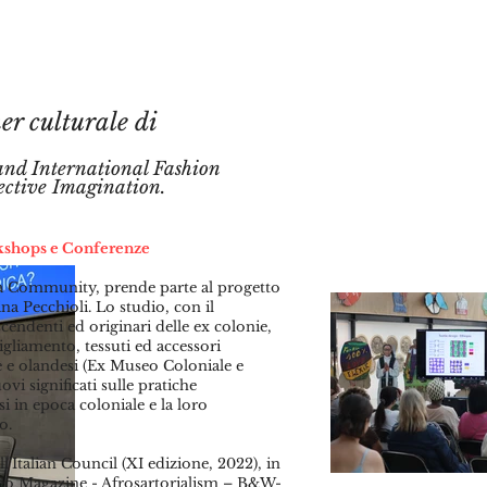
 culturale di
and International Fashion
ective Imagination.
rkshops e Conferenze
 Community, prende parte al progetto
ina Pecchioli. Lo studio, con il
iscendenti ed originari delle ex colonie,
bigliamento, tessuti ed accessori
ane e olandesi (Ex Museo Coloniale e
 significati sulle pratiche
si in epoca coloniale e la loro
o.
l’Italian Council (XI edizione, 2022), in
neo Magazine - Afrosartorialism – B&W-