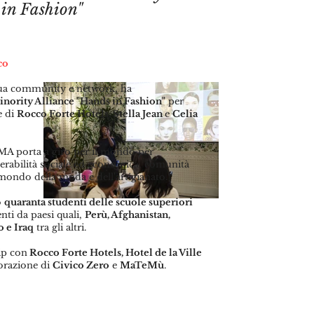
in Fashion"
co
sua community e network, ha
nority Alliance "Hands in Fashion"
per
e di
Rocco Forte Hotels, Stella Jean
e
Celia
MA porta a giro per il mondo per
nerabilità sociale ed economica, comunità
mondo della moda e dell'artigianato.
o
quaranta studenti delle scuole superiori
nti da paesi quali,
Perù, Afghanistan,
o e Iraq
tra gli altri.
ip con
Rocco Forte Hotels, Hotel de la Ville
borazione di
Civico Zero
e
MaTeMù
.