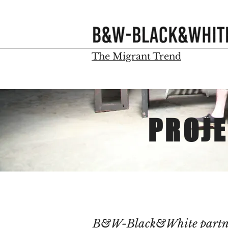
WBlackWhite
The Migrant Trend
PROJE
B&W-Black&White partn