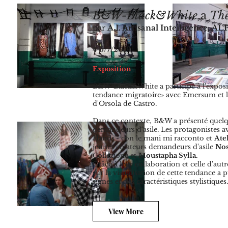
B&W-Black&White
a
The
par
A.I. Artisanal Intelligence,
AL
4-5/7/2019
Exposition
B&W-Black&White a participé à l'exposit
tendance migratoire» avec Emersum et 
d'Orsola de Castro.
Dans ce contexte, B&W a présenté quelq
demandeurs d'asile. Les protagonistes av
Hands
- con le mani mi racconto et
Ate
jeunes créateurs demandeurs d'asile
Nos
Collezione et
Moustapha Sylla.
Grâce à leur collaboration et celle d'aut
sur la visualisation de cette tendance a 
signes et des caractéristiques stylistiques.
View More