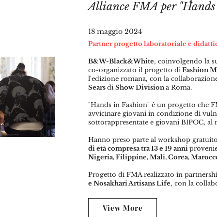
Alliance FMA per "
Hands 
18 maggio 20
24
Partner progetto laboratoriale e didatti
B&W-Black&White
, coinvolgendo la 
co-organizzato il progetto di
Fashion Mi
l'edizione romana, con la collaborazion
Sears
di
Show Division
a Roma.
"Hands in Fashion" è un progetto che F
avvicinare giovani in condizione di vul
sottorappresentate e giovani BIPOC, al 
Hanno preso parte al workshop gratuit
di età compresa tra 13 e 19 anni
provenie
Nigeria, Filippine, Mali, Corea, Marocc
Progetto di FMA realizzato in partnersh
e Nosakhari Artisans Life
, con la colla
View More