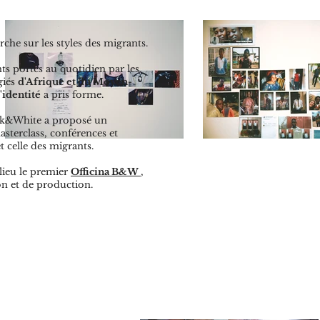
che sur les styles des migrants.
ts portés au quotidien par les
giés
d'Afrique et du Moyen-
'identité
a pris forme.
lack&White a proposé un
sterclass, conférences et
t celle des migrants.
 lieu le premier
Officina B&W
,
n et de production.