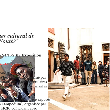
r cultural de
 South?"
- 24/11/2019
Exposition
osition
 Fondation Moleskine à
Where is South?», animé par
mandeurs d'asile et titulaires
e, une étape en partenariat avec
pendant l'atelier ont été exposés
n Lampedusa”
, organisée par
e
HCR
, coïncidant avec