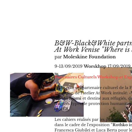
B&W-Black&White partne
At Work Venise "Where is
par
Moleskine Foundation
9-13/09/2019
Worskhop
17/09/2019 
Partenaires Culturels Workshop et Exp
B&W était un partenaire culturel de la
l'occasion de l'atelier At Work intitulé: «
Simon Njami
et destiné aux réfugiés, de
d'autres types de protection humanitair
le HCR.
Les cahiers réalisés par les participants 
dans le cadre de l'exposition “
Rothko i
Francesca Giubilei et Luca Berta pour l