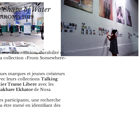
 Shape of Water
TAROMA 2019
ion «Réinvention, durabilité et
la collection «From Somewhere»
ues marques et jeunes créateurs
ec leurs collections
Talking
lier Trame Libere
avec les
akhare Ekhator
de Nosa
res participants, une recherche
pu être mené en identifiant des