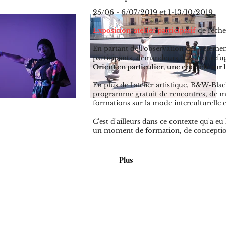
25/06 - 6/07/2019 et 1-13/10/2019
Exposition-atelier participatif
de recher
En partant de l'observation des vêtemen
participants, demandeurs d'asile et réfu
Orient en particulier,
une enquête sur l
En plus de l'atelier artistique, B&W-B
programme gratuit de rencontres, de ma
formations sur la mode interculturelle e
C'est d'ailleurs dans ce contexte qu'a eu
un moment de formation, de conceptio
Plus